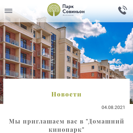
Инфраструктура
Планировки
Материалы
Девелопер
Контакты
Новости
єОселя
О проекте
RU
Новости
04.08.2021
Мы приглашаем вас в "Домашний
кинопарк"