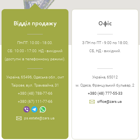
Відділ продажу
Офіс
ПН-ПТ: 10:00 - 18:00.
З ПН по ПТ - 9:00 по 18:00;
СБ: 10:00 - 17:00. НД - вихідний
СБ, НД - вихідний.
(доступні в телефонному режимі).
Україна, 65496, Одеська обл., смт
Україна, 65012
Таїрове, вул. Трамвайна, 31
м. Одеса, Французький бульвар, 2
+380 (48) 788-77-66
+380 (48) 777-55-33
+380 (67) 111-77-66
office@zars.ua
ps.estate@zars.ua